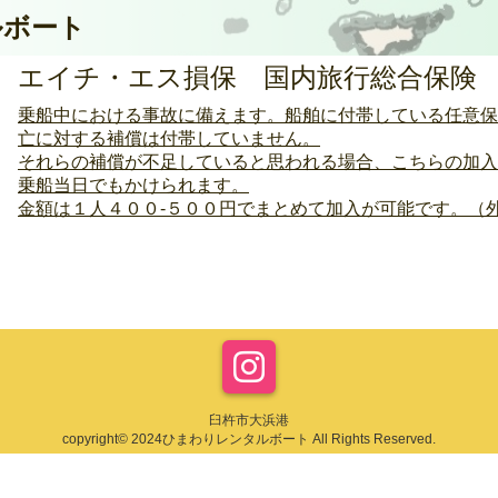
ルボート
エイチ・エス損保 国内旅行総合保険
乗船中における事故に備えます。船舶に付帯している任意保
亡に対する補償は付帯していません。
それらの補償が不足していると思われる場合、こちらの加入
乗船当日でもかけられます。
金額は１人４００-５００円でまとめて加入が可能です。（
臼杵市大浜港
copyright© 2024ひまわりレンタルボート All Rights Reserved.